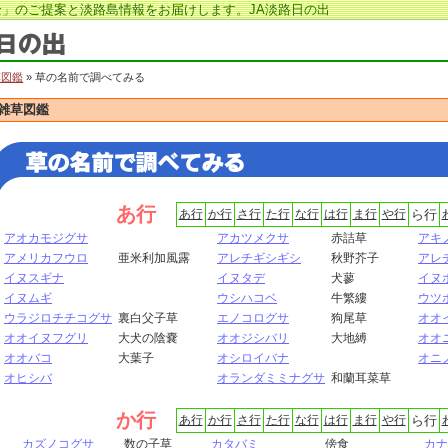
」のご提案と淡路島情報をお届けします。JA淡路日の出
草図鑑
» 草の名前で調べてみる
雑草図鑑
あ行
あ行
か行
さ行
た行
な行
は行
ま行
や行
ら行
アオカモジグサ
アカツメクサ
赤詰草
アキ
アメリカフウロ
亜米利加風露
アレチギシギシ
秋野芥子
アレ
イヌスギナ
イヌタデ
犬蓼
イヌ
イヌムギ
ウシハコベ
牛繁縷
ウツ
ウラジロチチコグサ
裏白父子草
エノコログサ
狗尾草
オオ
オオイヌフグリ
大犬の陰嚢
オオジシバリ
大地縛
オオ
オオバコ
大葉子
オシロイバナ
オニ
オヒシバ
オランダミミナグサ
和蘭耳菜草
か行
あ行
か行
さ行
た行
な行
は行
ま行
や行
ら行
カズノコグサ
数の子草
カタバミ
傍食
カナ