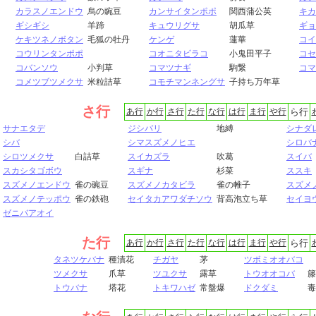
カラスノエンドウ
烏の豌豆
カンサイタンポポ
関西蒲公英
キカ
ギシギシ
羊蹄
キュウリグサ
胡瓜草
ギョ
ケキツネノボタン
毛狐の牡丹
ケンゲ
蓮華
コイ
コウリンタンポポ
コオニタビラコ
小鬼田平子
コセ
コバンソウ
小判草
コマツナギ
駒繋
コマ
コメツブツメクサ
米粒詰草
コモチマンネングサ
子持ち万年草
さ行
あ行
か行
さ行
た行
な行
は行
ま行
や行
ら行
サナエタデ
ジシバリ
地縛
シナダ
シバ
シマスズメノヒエ
シロバ
シロツメクサ
白詰草
スイカズラ
吹葛
スイバ
スカシタゴボウ
スギナ
杉菜
ススキ
スズメノエンドウ
雀の豌豆
スズメノカタビラ
雀の帷子
スズメ
スズメノテッポウ
雀の鉄砲
セイタカアワダチソウ
背高泡立ち草
セイヨ
ゼニバアオイ
た行
あ行
か行
さ行
た行
な行
は行
ま行
や行
ら行
タネツケバナ
種漬花
チガヤ
茅
ツボミオオバコ
ツメクサ
爪草
ツユクサ
露草
トウオオコバ
籐
トウバナ
塔花
トキワハゼ
常盤爆
ドクダミ
毒