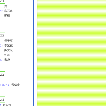
わ行
薺
ウ
庭石菖
野薊
わ行
母子草
ン
春紫苑
姫女苑
蛇苺
ロ
蛍袋
わ行
カタバミ
紫傍食
わ行
ゴ
藪蛇苺