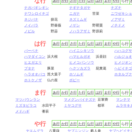
な行
あ行
か行
さ行
た行
な行
は行
ま行
や行
ら行
ナガバギシギシ
ナギナタガヤ
ナズナ
ナワシロイチゴ
ニガナ
苦菜
ニワゼキショ
ネジバナ
捩花
ネズミムギ
ノアザミ
ノイバラ
野薔薇
ノゲシ
野罌粟
ノチドメ
ノビル
野蒜
ノハラアザミ
野原薊
は行
あ行
か行
さ行
た行
な行
は行
ま行
や行
ら行
バーベナ
ハイニシキソウ
ハハコグサ
ハマダイコン
浜大根
ハマヒルガオ
浜昼顔
ハルジョオ
ヒエガエリ
ヒメコバンソウ
ヒメジオン
ブタナ
豚菜
ヘクソカズラ
屁糞葛
ヘビイチゴ
ヘラオオバコ
箆大葉子
ホソムギ
ホタルブク
ホトケノザ
仏の座
ポピー
ま行
あ行
か行
さ行
た行
な行
は行
ま行
や行
ら行
マツバウンラン
マメグンバイナズナ
豆軍薺
マンテマ
ミズタビラコ
水田平子
ミヤコグサ
都草
ムラサキ
メドハギ
蓍萩
や行
あ行
か行
さ行
た行
な行
は行
ま行
や行
ら行
ヤエムグラ
八重葎
ヤブニンジン
藪人参
ヤブヘビイチ