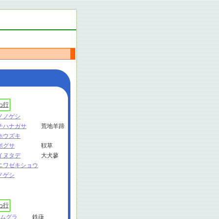
わ行
ノノゲシ
チハナガサ
荒地羊蹄
ホウズキ
ボグサ
靫草
イヌタデ
大犬蓼
ニワゼキショウ
ノゲシ
わ行
ムグラ
鉄葎