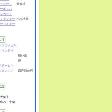
ラスウリ
黄鴉瓜
ウギシバ
ヌガラシ
ンダングサ
小栴檀草
ツヨイグサ
わ行
レスズメガヤ
ナマンテマ
酸い葉
薄
ノチャヒキ
ウタンポポ
西洋蒲公英
わ行
大葉子
痛み・十薬