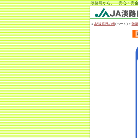
淡路島から、「安心・安全
JA淡路日の出
»
JA淡路日の出
(ホーム) »
雑