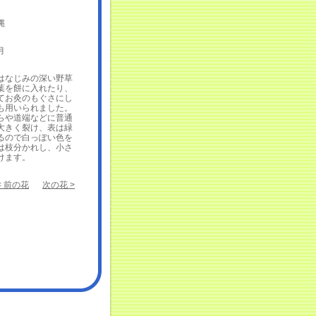
縄
月
なじみの深い野草
葉を餅に入れたり、
てお灸のもぐさにし
も用いられました。
らや道端などに普通
大きく裂け、表は緑
るので白っぽい色を
は枝分かれし、小さ
けます。
< 前の花
次の花 >