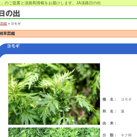
」のご提案と淡路島情報をお届けします。JA淡路日の出
草図鑑
» ヨモギ
雑草図鑑
ヨモギ
種 名：
ヨモギ
和 名：
蓬
由 来：
分 類：
キク科