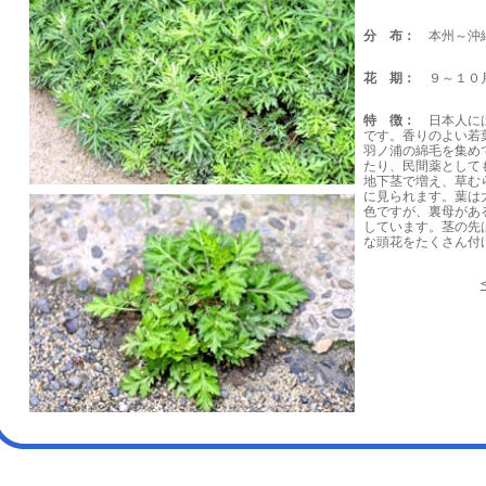
分 布：
本州～沖
花 期：
９～１０
特 徴：
日本人には
です。香りのよい若
羽ノ浦の綿毛を集め
たり、民間薬として
地下茎で増え、草む
に見られます。葉は
色ですが、裏母があ
しています。茎の先
な頭花をたくさん付