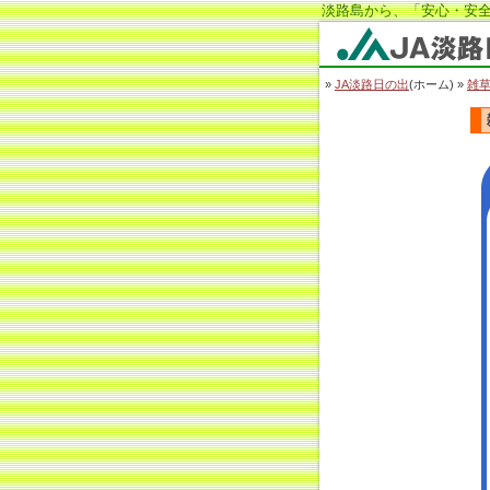
淡路島から、「安心・安全
JA淡路日の出
»
JA淡路日の出
(ホーム) »
雑