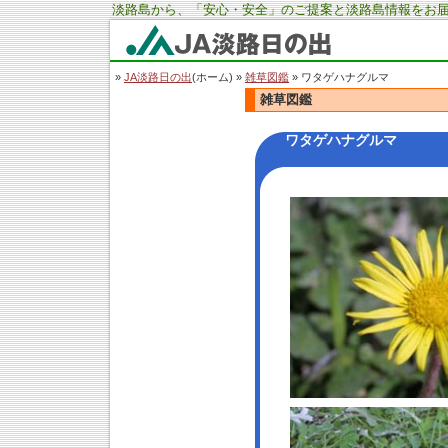
淡路島から、「安心・安全」のご提案と淡路島情報をお届
JA淡路日の出
»
JA淡路日の出
(ホーム) »
雑草図鑑
» ワタゲハナグルマ
雑草図鑑
ワタゲハナグルマ