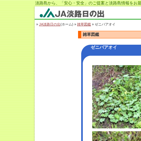
淡路島から、「安心・安全」のご提案と淡路島情報をお届
JA淡路日の出
»
JA淡路日の出
(ホーム) »
雑草図鑑
» ゼニバアオイ
雑草図鑑
ゼニバアオイ