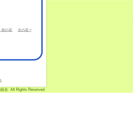
< 前の花
次の花 >
5
 All Rights Reserved.