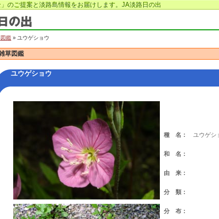
」のご提案と淡路島情報をお届けします。JA淡路日の出
草図鑑
» ユウゲショウ
雑草図鑑
ユウゲショウ
種 名：
ユウゲシ
和 名：
由 来：
分 類：
分 布：