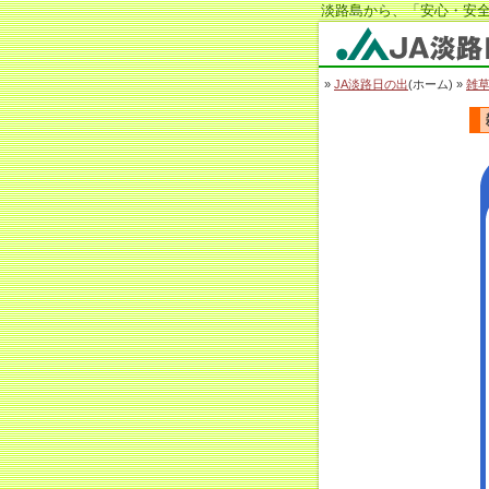
淡路島から、「安心・安全
JA淡路日の出
»
JA淡路日の出
(ホーム) »
雑