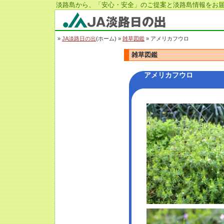
淡路島から、「安心・安全」のご提案と淡路島情報をお届
JA淡路日の出
»
JA淡路日の出
(ホーム) »
雑草図鑑
» アメリカフウロ
雑草図鑑
アメリカフウロ