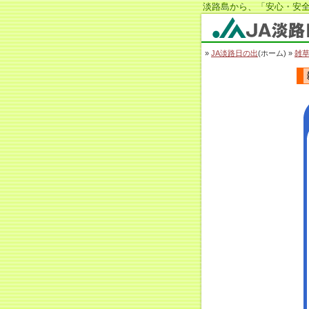
淡路島から、「安心・安全
JA淡路日の出
»
JA淡路日の出
(ホーム) »
雑