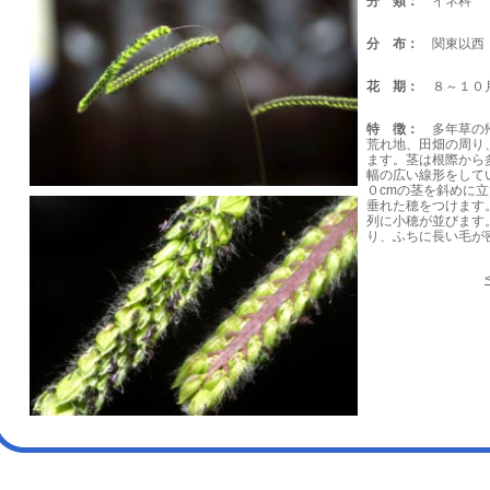
分 類：
イネ科
分 布：
関東以西
花 期：
８～１０
特 徴：
多年草の帰
荒れ地、田畑の周り
ます。茎は根際から
幅の広い線形をして
０cmの茎を斜めに
垂れた穂をつけます
列に小穂が並びます
り、ふちに長い毛が