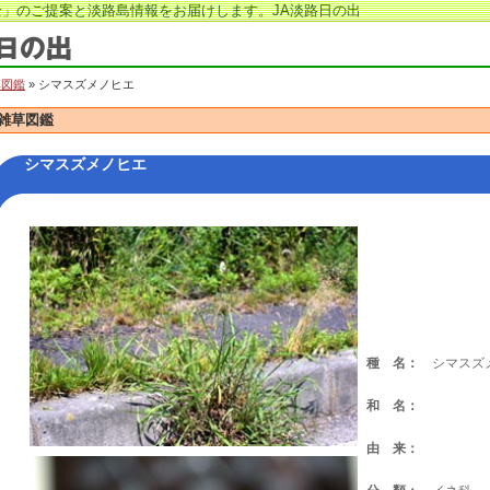
」のご提案と淡路島情報をお届けします。JA淡路日の出
草図鑑
» シマスズメノヒエ
雑草図鑑
シマスズメノヒエ
種 名：
シマスズ
和 名：
由 来：