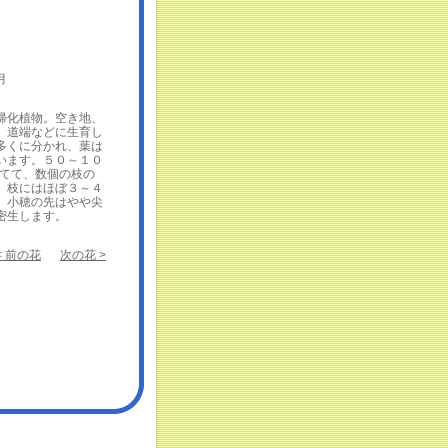
月
化植物。空き地、
、道端などに生育し
多くに分かれ、葉は
います。５０～１０
立てて、数個の枝の
。枝にはほぼ３～４
。小穂の先はやや尖
密生します。
< 前の花
次の花 >