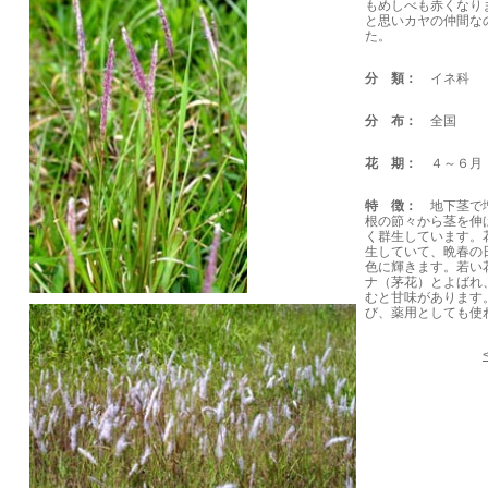
もめしべも赤くなり
と思いカヤの仲間なの
た。
分 類：
イネ科
分 布：
全国
花 期：
４～６月
特 徴：
地下茎で増
根の節々から茎を伸
く群生しています。
生していて、晩春の
色に輝きます。若い
ナ（茅花）とよばれ
むと甘味があります
び、薬用としても使