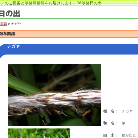
」のご提案と淡路島情報をお届けします。JA淡路日の出
草図鑑
» チガヤ
雑草図鑑
チガヤ
種 名：
チガヤ
和 名：
茅
由 来：
穂が出たば