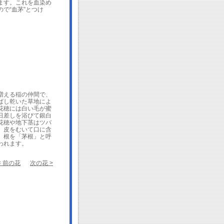
ます。これを血染め
で“血茅”とつけ
える稲の仲間で、
ばし乾いた草地によ
花穂には白い毛が蜜
日差しを浴びて銀白
花穂や地下茎はツバ
、皮をむいて口に含
。根を「茅根」と呼
われます。
< 前の花
次の花 >