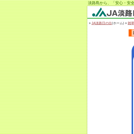
淡路島から、「安心・安全
JA淡路日の出
»
JA淡路日の出
(ホーム) »
雑