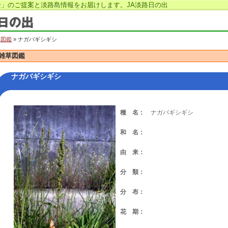
」のご提案と淡路島情報をお届けします。JA淡路日の出
草図鑑
» ナガバギシギシ
雑草図鑑
ナガバギシギシ
種 名：
ナガバギシギシ
和 名：
由 来：
分 類：
分 布：
花 期：