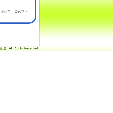
< 前の花
次の花 >
5
 All Rights Reserved.