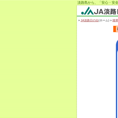
淡路島から、「安心・安全
JA淡路日の出
»
JA淡路日の出
(ホーム) »
雑