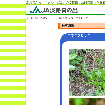
淡路島から、「安心・安全」のご提案と淡路島情報をお届
JA淡路日の出
»
JA淡路日の出
(ホーム) »
雑草図鑑
» コオニタビラコ
雑草図鑑
コオニタビラコ