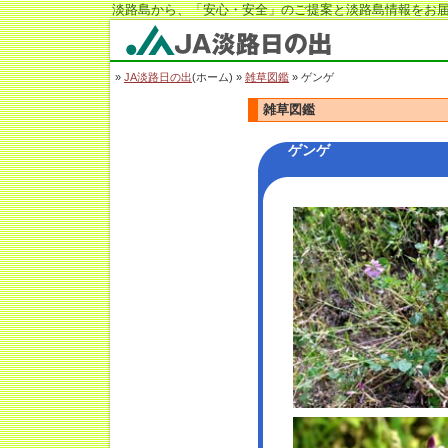
淡路島から、「安心・安全」のご提案と淡路島情報をお届
JA淡路日の出
»
JA淡路日の出
(ホーム) »
雑草図鑑
» ゲンゲ
雑草図鑑
ゲンゲ