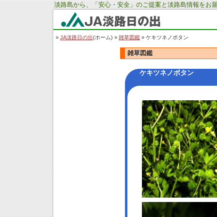
淡路島から、「安心・安全」のご提案と淡路島情報をお届
JA淡路日の出
»
JA淡路日の出
(ホーム) »
雑草図鑑
» ケキツネノボタン
雑草図鑑
ケキツネノボタン