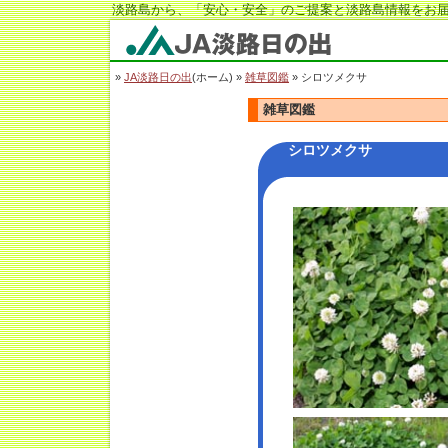
淡路島から、「安心・安全」のご提案と淡路島情報をお届
JA淡路日の出
»
JA淡路日の出
(ホーム) »
雑草図鑑
» シロツメクサ
雑草図鑑
シロツメクサ