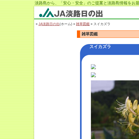
淡路島から、「安心・安全」のご提案と淡路島情報をお届
JA淡路日の出
»
JA淡路日の出
(ホーム) »
雑草図鑑
» スイカズラ
雑草図鑑
スイカズラ