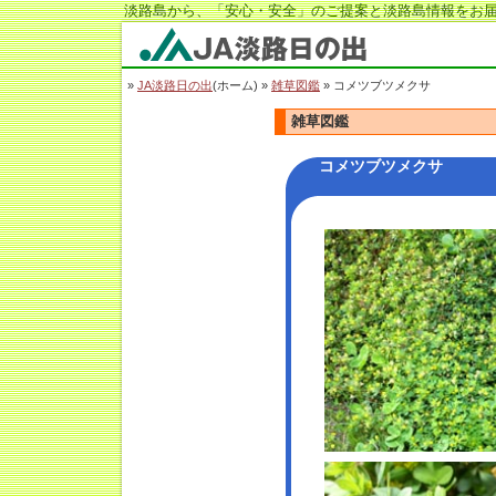
淡路島から、「安心・安全」のご提案と淡路島情報をお届
JA淡路日の出
»
JA淡路日の出
(ホーム) »
雑草図鑑
» コメツブツメクサ
雑草図鑑
コメツブツメクサ