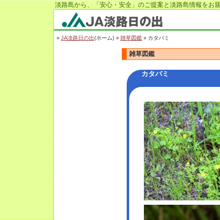
淡路島から、「安心・安全」のご提案と淡路島情報をお届
JA淡路日の出
»
JA淡路日の出
(ホーム) »
雑草図鑑
» カタバミ
雑草図鑑
カタバミ