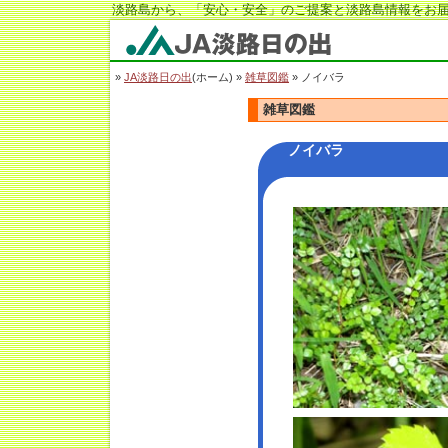
淡路島から、「安心・安全」のご提案と淡路島情報をお届
JA淡路日の出
»
JA淡路日の出
(ホーム) »
雑草図鑑
» ノイバラ
雑草図鑑
ノイバラ