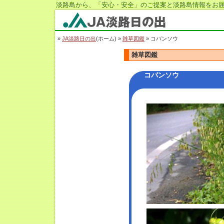
淡路島から、「安心・安全」のご提案と淡路島情報をお届
JA淡路日の出
»
JA淡路日の出
(ホーム) »
雑草図鑑
» コバンソウ
雑草図鑑
コバンソウ