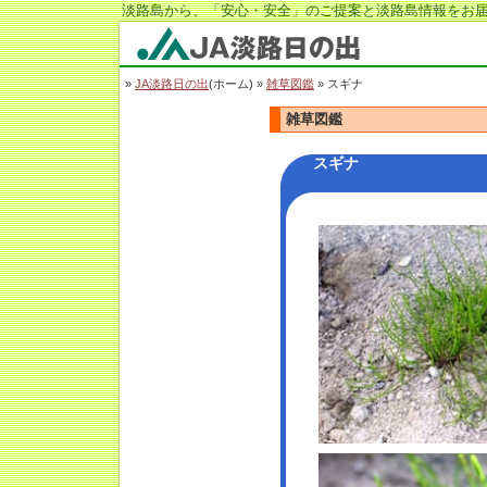
淡路島から、「安心・安全」のご提案と淡路島情報をお届
JA淡路日の出
»
JA淡路日の出
(ホーム) »
雑草図鑑
» スギナ
雑草図鑑
スギナ