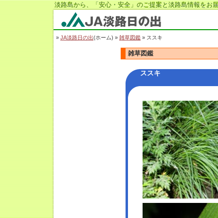
淡路島から、「安心・安全」のご提案と淡路島情報をお届
JA淡路日の出
»
JA淡路日の出
(ホーム) »
雑草図鑑
» ススキ
雑草図鑑
ススキ