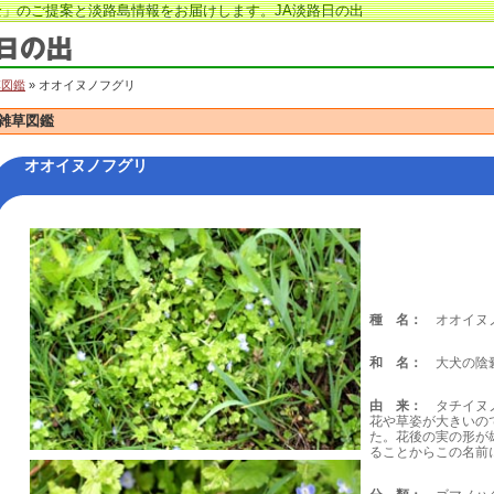
」のご提案と淡路島情報をお届けします。JA淡路日の出
草図鑑
» オオイヌノフグリ
雑草図鑑
オオイヌノフグリ
種 名：
オオイヌ
和 名：
大犬の陰
由 来：
タチイヌノ
花や草姿が大きいので
た。花後の実の形が
ることからこの名前