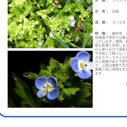
分 類：
ゴマノハ
分 布：
全国
花 期：
３～５月
特 徴：
越年草。ヨ
化植物で現在では春
っています。畑地、
最も普通に生育しま
から春にかけて成長
で分枝して株になっ
さは３０～５０ｃｍ
少し鋸歯があり下部
で、上部は無柄で互
葉腋に長い花柄を出
ます。