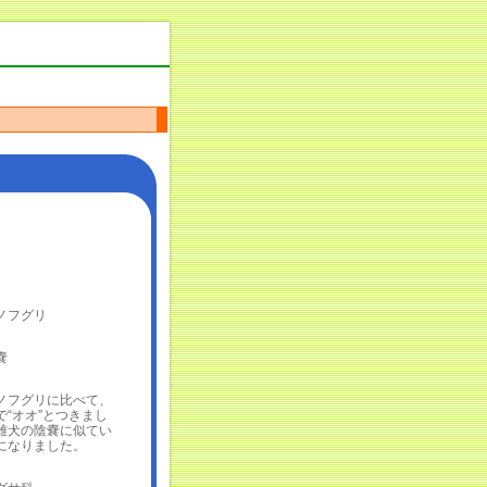
ノフグリ
嚢
フグリに比べて、
“オオ”とつきまし
雄犬の陰嚢に似てい
になりました。