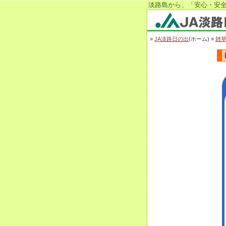
淡路島から、「安心・安全
JA淡路日の出
»
JA淡路日の出
(ホーム) »
雑