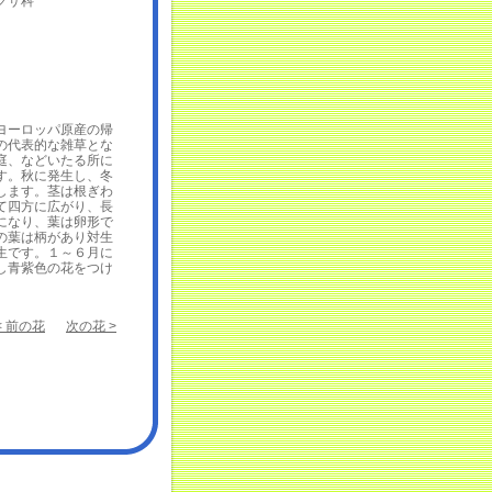
グサ科
ーロッパ原産の帰
の代表的な雑草とな
庭、などいたる所に
す。秋に発生し、冬
します。茎は根ぎわ
て四方に広がり、長
になり、葉は卵形で
の葉は柄があり対生
生です。１～６月に
し青紫色の花をつけ
< 前の花
次の花 >