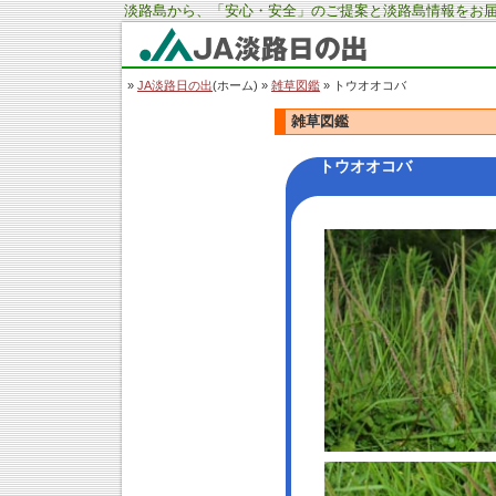
淡路島から、「安心・安全」のご提案と淡路島情報をお届
JA淡路日の出
»
JA淡路日の出
(ホーム) »
雑草図鑑
» トウオオコバ
雑草図鑑
トウオオコバ