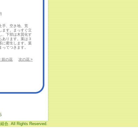
月
手、空き地、荒
します。まっすぐ立
し、下部は木質化す
もあります。葉は３
茎に蜜生します。葉
まってつきます。
< 前の花
次の花 >
5
 All Rights Reserved.