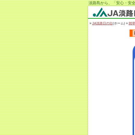
淡路島から、「安心・安全
JA淡路日の出
»
JA淡路日の出
(ホーム) »
雑