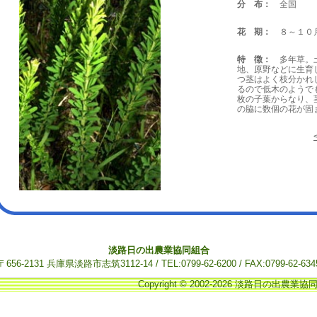
分 布：
全国
花 期：
８～１０
特 徴：
多年草。土
地、原野などに生育
つ茎はよく枝分かれ
るので低木のようで
枚の子葉からなり、
の脇に数個の花が固
淡路日の出農業協同組合
〒656-2131 兵庫県淡路市志筑3112-14 / TEL:0799-62-6200 / FAX:0799-62-634
Copyright © 2002-2026 淡路日の出農業協同組合.