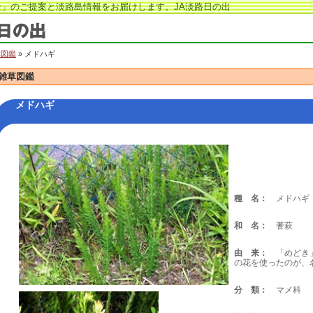
」のご提案と淡路島情報をお届けします。JA淡路日の出
草図鑑
» メドハギ
雑草図鑑
メドハギ
種 名：
メドハギ
和 名：
蓍萩
由 来：
「めどき」
の花を使ったのが、
分 類：
マメ科