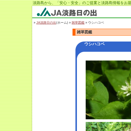
淡路島から、「安心・安全」のご提案と淡路島情報をお届
JA淡路日の出
»
JA淡路日の出
(ホーム) »
雑草図鑑
» ウシハコベ
雑草図鑑
ウシハコベ