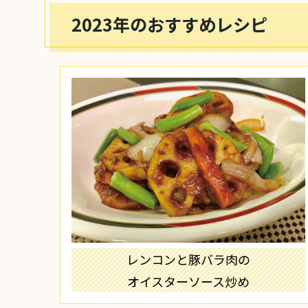
リンゴとホタテのグラタン
2023年のおすすめレシピ
洋風天ぷら
カキとセリの卵とじ
マイタケのマリネ
レンコンと豚バラ肉の
オイスターソース炒め