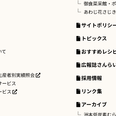
御食菜采館・
あわじ花さじ
サイトポリシ
トピックス
おすすめレシ
いて
広報誌さんら
生産者別実績照会
採用情報
サービス
リンク集
ービス
アーカイブ
洲本低炭素む