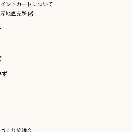
ポイントカードについて
き産地直売所
ー
ピ
いず
らづくり協議会