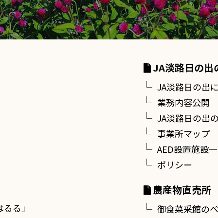
JA淡路日の出
JA淡路日の出
業務内容公開
JA淡路日の出
事業所マップ
AED設置施設
ポリシー
農産物直売所
はるる」
御食菜采館の