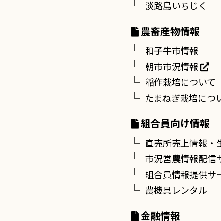
淡路島いちじく
農畜産物情報
和子牛市情報
朝市市況情報
稲作栽培について
たまねぎ栽培につ
組合員向け情報
直売所売上情報・
市況営農情報配信
組合員情報提供サ
農機具レンタル
金融情報