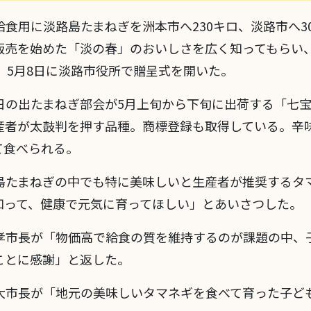
2017年のトピックス
2016年のトピックス
食用に淡路島たまねぎを洲本市へ230キロ、淡路市へ30
2015年のトピックス
販売を始めた「淡の春」のおいしさを広く知ってもらい
過去のトピックス
、5月8日に淡路市役所で贈呈式を開いた。
日の出たまねぎ部会が5月上旬から下旬に出荷する「七宝
産者が太鼓判を押す品種。商標登録も取得している。辛
て食べられる。
島たまねぎの中でも特に美味しいと生産者が推奨するタ
知って、健康で元気に育ってほしい」とあいさつした。
孝市長が「物価高で給食の質を維持するのが課題の中、
ことに感謝」と返した。
大市長が「地元の美味しいタマネギを食べて育った子ど