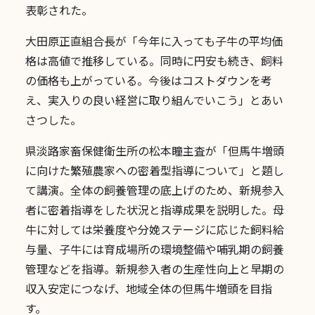
表彰された。
大田原正直組合長が「今年に入っても子牛の平均価
格は高値で推移している。同時に円安も続き、飼料
の価格も上がっている。今後はコストダウンを考
え、実入りの良い経営に取り組んでいこう」とあい
さつした。
県淡路家畜保健衛生所の松本瞳主査が「但馬牛増頭
に向けた繁殖農家への密着型指導について」と題し
て講演。全体の飼養管理の底上げのため、新規参入
者に密着指導をした状況と指導成果を説明した。母
牛に対しては栄養度や分娩ステージに応じた飼料給
与量、子牛には育成場所の環境整備や哺乳期の飼養
管理などを指導。新規参入者の生産性向上と早期の
収入安定につなげ、地域全体の但馬牛増頭を目指
す。