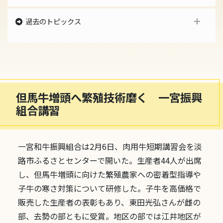
過去のトピックス
最新のトピックス
2025年のトピックス
2024年のトピックス
2023年のトピックス
2022年のトピックス
2021年のトピックス
但馬牛増頭へ繁殖技術磨く 一宮振興
2020年のトピックス
組合講習
2019年のトピックス
2018年のトピックス
2017年のトピックス
2016年のトピックス
一宮和牛振興組合は2月6日、肉用牛短期講習会を淡
2015年のトピックス
路市ふるさとセンターで開いた。生産者44人が出席
過去のトピックス
し、但馬牛増頭に向けた繁殖農家への密着型指導や
子牛の寒さ対策について研修した。子牛を高価格で
販売した生産者の表彰もあり、東田光弘さんが雌の
部、去勢の部ともに受賞。地区の部では江井地区が