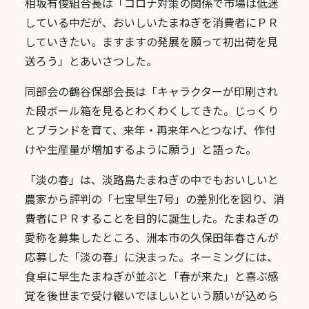
相坂有俊組合長は「コロナ対策の関係で市場は低迷
している中だが、おいしいたまねぎを消費者にＰＲ
していきたい。ますますの発展を願って初出荷を見
送ろう」とあいさつした。
同部会の鶴谷保部会長は「キャラクターが印刷され
た段ボール箱を見るとわくわくしてきた。じっくり
とブランドを育て、来年・再来年へとつなげ、作付
けや生産量が増加するように願う」と語った。
「淡の春」は、淡路島たまねぎの中でもおいしいと
農家から評判の「七宝早生7号」の差別化を図り、消
費者にＰＲすることを目的に誕生した。たまねぎの
愛称を募集したところ、洲本市の久保田年春さんが
応募した「淡の春」に決まった。ネーミングには、
食卓に早生たまねぎが並ぶと「春が来た」と喜ぶ感
覚を後世まで受け継いでほしいという願いが込めら