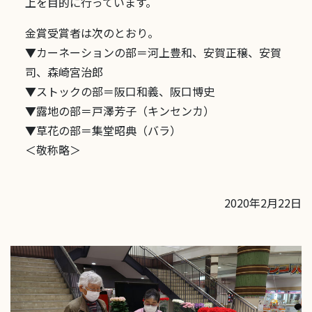
上を目的に行っています。
金賞受賞者は次のとおり。
▼カーネーションの部＝河上豊和、安賀正穣、安賀
司、森崎宮治郎
▼ストックの部＝阪口和義、阪口博史
▼露地の部＝戸澤芳子（キンセンカ）
▼草花の部＝集堂昭典（バラ）
＜敬称略＞
2020年2月22日