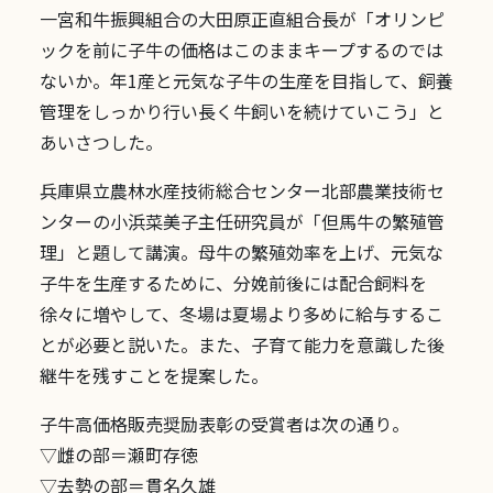
一宮和牛振興組合の大田原正直組合長が「オリンピ
ックを前に子牛の価格はこのままキープするのでは
ないか。年1産と元気な子牛の生産を目指して、飼養
管理をしっかり行い長く牛飼いを続けていこう」と
あいさつした。
兵庫県立農林水産技術総合センター北部農業技術セ
ンターの小浜菜美子主任研究員が「但馬牛の繁殖管
理」と題して講演。母牛の繁殖効率を上げ、元気な
子牛を生産するために、分娩前後には配合飼料を
徐々に増やして、冬場は夏場より多めに給与するこ
とが必要と説いた。また、子育て能力を意識した後
継牛を残すことを提案した。
子牛高価格販売奨励表彰の受賞者は次の通り。
▽雌の部＝瀬町存徳
▽去勢の部＝貫名久雄