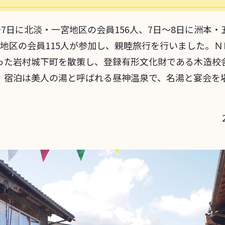
～7日に北淡・一宮地区の会員156人、7日～8日に洲本・
路地区の会員115人が参加し、親睦旅行を行いました。
った岩村城下町を散策し、登録有形文化財である木造校
。宿泊は美人の湯と呼ばれる昼神温泉で、名湯と宴会を