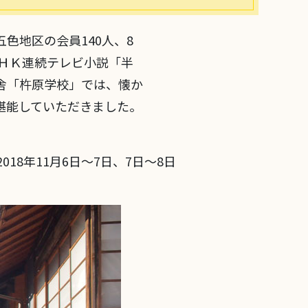
五色地区の会員140人、8
ＮＨＫ連続テレビ小説「半
舎「杵原学校」では、懐か
堪能していただきました。
2018年11月6日～7日、7日～8日