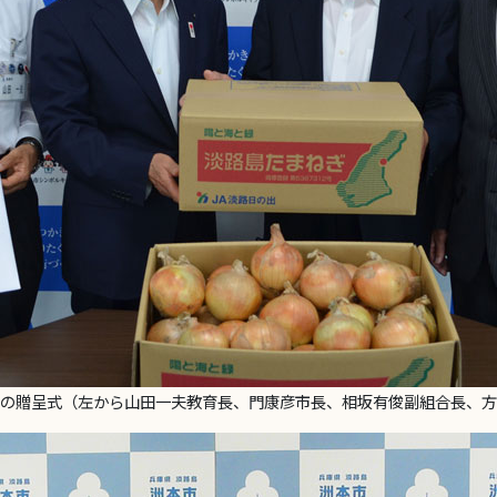
の贈呈式（左から山田一夫教育長、門康彦市長、相坂有俊副組合長、方