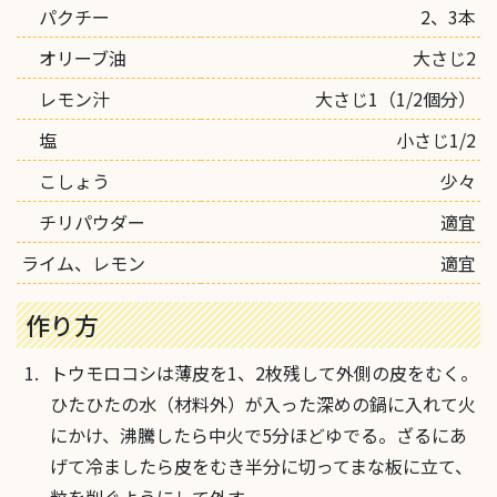
パクチー
2、3本
オリーブ油
大さじ2
レモン汁
大さじ1（1/2個分）
塩
小さじ1/2
こしょう
少々
チリパウダー
適宜
ライム、レモン
適宜
作り方
トウモロコシは薄皮を1、2枚残して外側の皮をむく。
ひたひたの水（材料外）が入った深めの鍋に入れて火
にかけ、沸騰したら中火で5分ほどゆでる。ざるにあ
げて冷ましたら皮をむき半分に切ってまな板に立て、
粒を削ぐようにして外す。