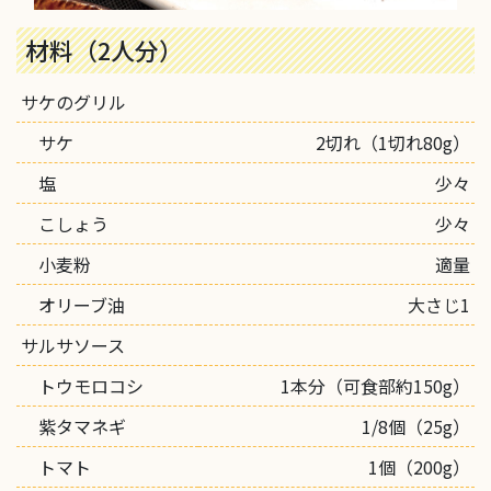
材料（2人分）
サケのグリル
サケ
2切れ（1切れ80g）
塩
少々
こしょう
少々
小麦粉
適量
オリーブ油
大さじ1
サルサソース
トウモロコシ
1本分（可食部約150g）
紫タマネギ
1/8個（25g）
トマト
1個（200g）