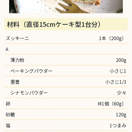
材料（直径15cmケーキ型1台分）
ズッキーニ
1本（200g）
A
薄力粉
200g
ベーキングパウダー
小さじ1
重曹
小さじ1/3
シナモンパウダー
少々
卵
M1個（60g）
砂糖
120g
塩
1つまみ