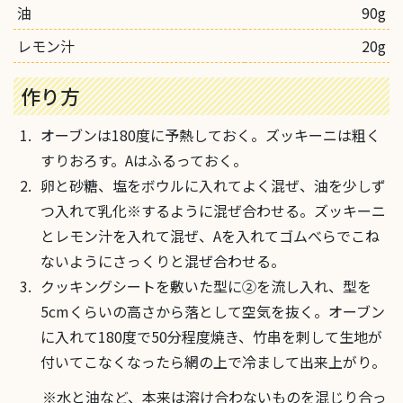
油
90g
レモン汁
20g
作り方
オーブンは180度に予熱しておく。ズッキーニは粗く
すりおろす。Aはふるっておく。
卵と砂糖、塩をボウルに入れてよく混ぜ、油を少しず
つ入れて乳化※するように混ぜ合わせる。ズッキーニ
とレモン汁を入れて混ぜ、Aを入れてゴムべらでこね
ないようにさっくりと混ぜ合わせる。
クッキングシートを敷いた型に②を流し入れ、型を
5cmくらいの高さから落として空気を抜く。オーブン
に入れて180度で50分程度焼き、竹串を刺して生地が
付いてこなくなったら網の上で冷まして出来上がり。
水と油など、本来は溶け合わないものを混じり合っ