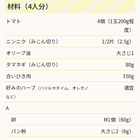
材料（4人分）
トマト
4個（1玉200g程
度）
ニンニク（みじん切り）
1/2片（2.5g）
オリーブ油
大さじ1
タマネギ（みじん切り）
80g
合いびき肉
350g
好みのハーブ
適宜
（バジルやタイム、オレガノ
など）
A
卵
M1個（60g）
パン粉
大さじ2（6g）