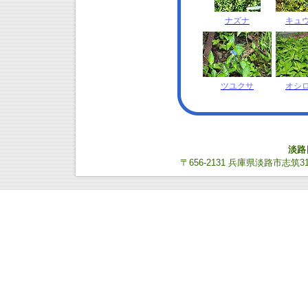
ナズナ
キュ
ツユクサ
オシ
淡路
〒656-2131 兵庫県淡路市志筑3112-14