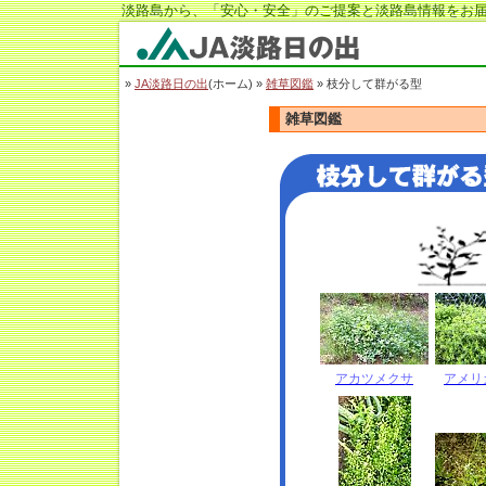
淡路島から、「安心・安全」のご提案と淡路島情報をお届
JA淡路日の出
»
JA淡路日の出
(ホーム) »
雑草図鑑
» 枝分して群がる型
雑草図鑑
アカツメクサ
アメリ